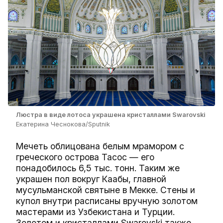
Люстра в виде лотоса украшена кристаллами Swarovski
Екатерина Чеснокова/Sputnik
Мечеть облицована белым мрамором с
греческого острова Тасос — его
понадобилось 6,5 тыс. тонн. Таким же
украшен пол вокруг Каабы, главной
мусульманской святыне в Мекке. Стены и
купол внутри расписаны вручную золотом
мастерами из Узбекистана и Турции.
Золотом и кристаллами Swarovski также