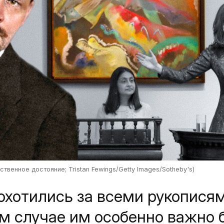
твенное достояние; Tristan Fewings/Getty Images/Sotheby's)
охотились за всеми рукопися
ом случае им особенно важно 