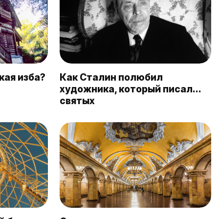
кая изба?
Как Сталин полюбил
художника, который писал…
святых