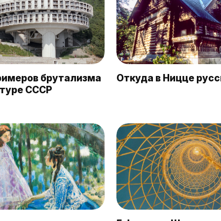
примеров брутализма
Откуда в Ницце русс
ктуре СССР