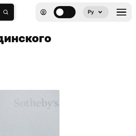
Ру
динского