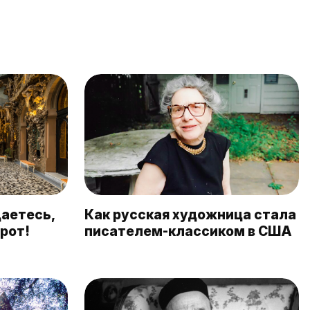
даетесь,
Как русская художница стала
грот!
писателем-классиком в США