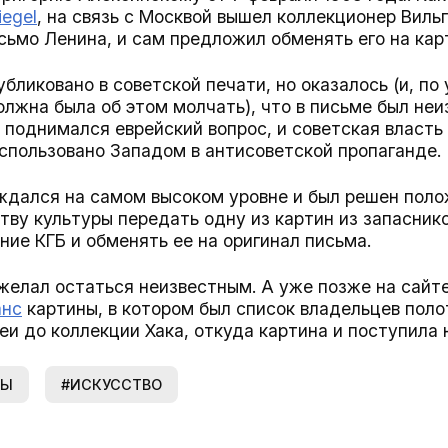
iegel
, на связь с Москвой вышел коллекционер Вильг
исьмо Ленина, и сам предложил обменять его на ка
бликовано в советской печати, но оказалось (и, по
лжна была об этом молчать), что в письме был неи
 поднимался еврейский вопрос, и советская власть 
использовано Западом в антисоветской пропаганде.
ждался на самом высоком уровне и был решен поло
ву культуры передать одну из картин из запасник
ние КГБ и обменять ее на оригинал письма.
елал остаться неизвестным. А уже позже на сайте
анс
картины, в котором был список владельцев поло
еи до коллекции Хака, откуда картина и поступила
ЛЫ
#ИСКУССТВО