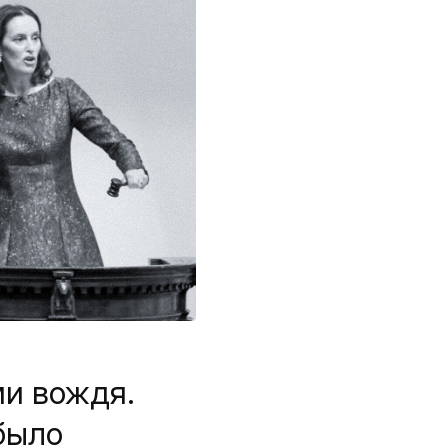
ми вождя.
было