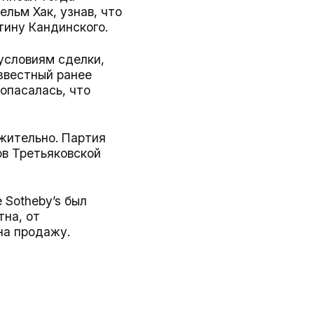
ельм Хак, узнав, что
ртину Кандинского.
 условиям сделки,
звестный ранее
опасалась, что
жительно. Партия
ов Третьяковской
 Sotheby’s был
тна, от
 на продажу.