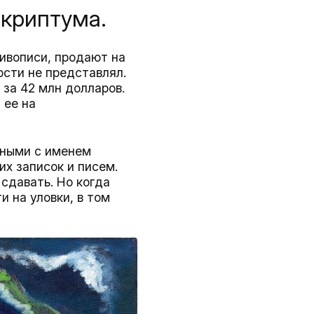
скриптума.
ивописи, продают на
ости не представлял.
 за 42 млн долларов.
 ее на
нными с именем
х записок и писем.
сдавать. Но когда
 на уловки, в том