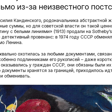
ьмо из-за неизвестного пост
силия Кандинского, родоначальника абстрактной ж
ные суммы, но для советской власти он такой ценн
тину с белыми линиями» (1913) продали на Sotheby’s
е детективный провенанс: в 1974 году СССР обменял
мо Ленина.
уквально охотилась за любыми документами, связа
обенно подлинниками его рукописей – даже коротки
оказывались у граждан СССР, они обязаны были их 
 документы хранятся за границей, приходилось идти
ли обменивать.