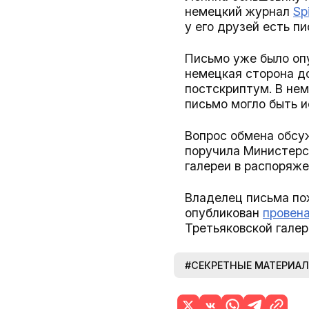
немецкий журнал
Sp
у его друзей есть п
Письмо уже было опу
немецкая сторона до
постскриптум. В нем
письмо могло быть 
Вопрос обмена обсу
поручила Министерст
галереи в распоряже
Владелец письма пож
опубликован
провен
Третьяковской галер
#СЕКРЕТНЫЕ МАТЕРИА