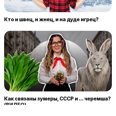
Кто и швец, и жнец, и на дуде игрец?
Как связаны зумеры, СССР и … черемша?
(ВИДЕО)