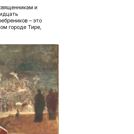
освященникам и
ридцать
ребреников – это
ом городе Тире,