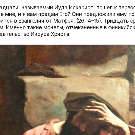
надцати, называемый Иуда Искариот, пошел к перв
те мне, и я вам предам Его? Они предложили ему т
ится в Евангелии от Матфея. (26:14–15). Тридцать с
. Именно такие монеты, отчеканенные в финикийск
дательство Иисуса Христа.