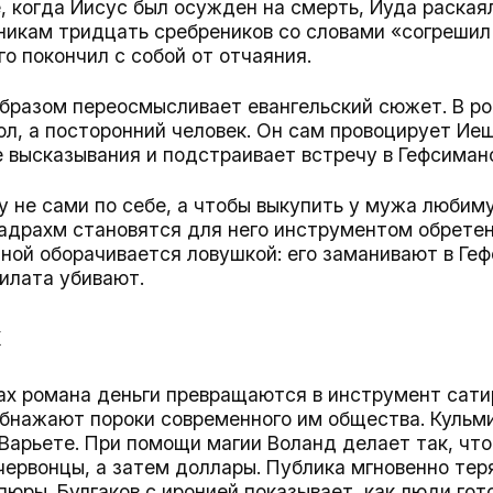
, когда Иисус был осужден на смерть, Иуда раская
икам тридцать сребреников со словами «согрешил 
го покончил с собой от отчаяния.
образом переосмысливает евангельский сюжет. В ро
л, а посторонний человек. Он сам провоцирует Ие
 высказывания и подстраивает встречу в Гефсиман
у не сами по себе, а чтобы выкупить у мужа люби
адрахм становятся для него инструментом обретен
ной оборачивается ловушкой: его заманивают в Геф
Пилата убивают.
х
вах романа деньги превращаются в инструмент сати
 обнажают пороки современного им общества. Кульм
Варьете. При помощи магии Воланд делает так, что
червонцы, а затем доллары. Публика мгновенно тер
пюры. Булгаков с иронией показывает, как люди гот