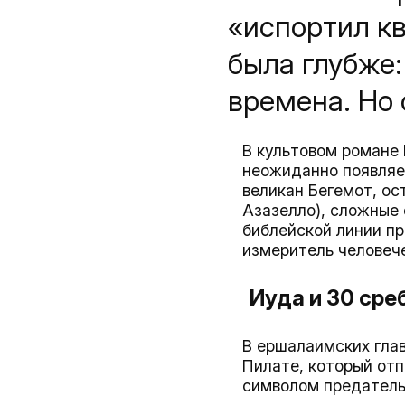
«испортил к
была глубже:
времена. Но 
В культовом романе 
неожиданно появляет
великан Бегемот, ос
Азазелло), сложные 
библейской линии пр
измеритель человече
Иуда и 30 сре
В ершалаимских гла
Пилате, который отп
символом предатель