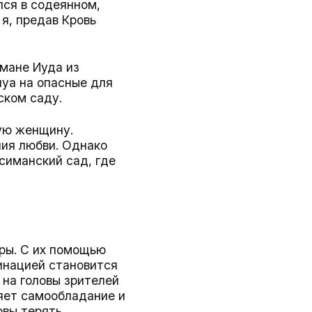
лся в содеянном,
я, предав Кровь
мане Иуда из
шуа на опасные для
ском саду.
мую женщину.
ия любви. Однако
симанский сад, где
ры. С их помощью
инацией становится
 на головы зрителей
яет самообладание и
овы терять