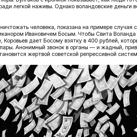
 ради легкой наживы. Однако воландовские деньги 
уничтожать человека, показана на примере случая 
канором Ивановичем Босым. Чтобы Свита Воланда 
, Коровьев дает Босому взятку в 400 рублей, кото
лары. Анонимный звонок в органы — и жадный, при
тановится жертвой советской репрессивной системы