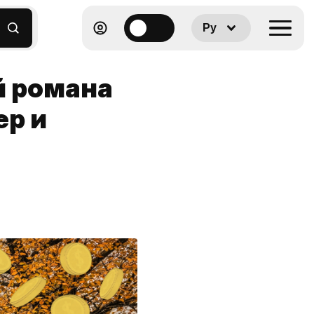
Ру
й романа
ер и