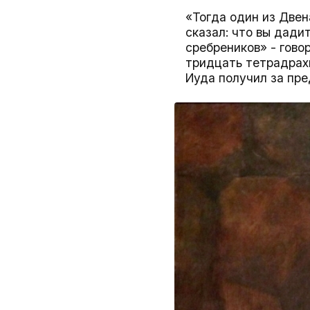
«Тогда один из Две
сказал: что вы дади
сребреников» - говор
тридцать тетрадрахм
Иуда получил за пре