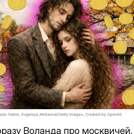
slav Sablin, Evgeniya_Mokeeva/Getty Images, Created by OpenAI)
фразу Воланда про москвичей,