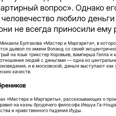
вартирный вопрос». Однако е
 человечество любило деньги 
они не всегда приносили ему 
Михаила Булгакова «Мастер и Маргарита», в которо
ся дьявол по имени Воланд со своей эксцентрично
трый на язык трикстер Коровьев, вампирша Гелла и
отношения людей с деньгами — одна из центральны
оизведения, и в московской, деньги выступают как
ских качеств.
бреников
вах «Мастера и Маргариты», рассказывающих о про
равил на казнь бродячего философа Иешуа Га-Ноцри
ства и нравственного падения Иуды.