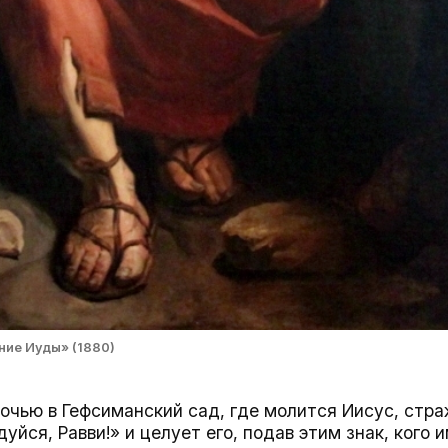
ние Иуды» (1880)
очью в Гефсиманский сад, где молится Иисус, стра
дуйся, Равви!» и целует его, подав этим знак, кого