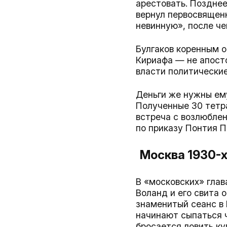
арестовать. Позднее
вернул первосвященн
невинную», после че
Булгаков коренным 
Кириафа — не апосто
власти политические
Деньги же нужны ем
Полученные 30 тетр
встреча с возлюблен
по приказу Понтия 
Москва 1930-
В «московских» гла
Воланд и его свита
знаменитый сеанс в 
начинают сыпаться 
бросается ловить ку