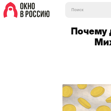
Почему 
Мих