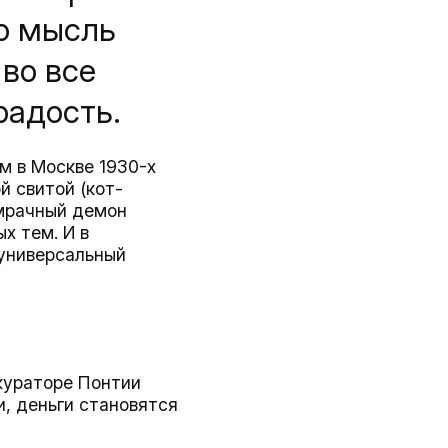
го мысль
во все
радость.
м в Москве 1930-х
й свитой (кот-
 мрачный демон
х тем. И в
 универсальный
кураторе Понтии
, деньги становятся