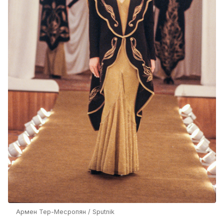
Армен Тер-Месропян / Sputnik