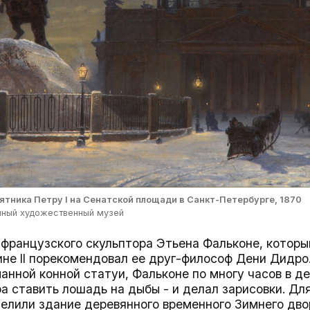
ятника Петру I на Сенатской площади в Санкт-Петербурге, 1870
нный художественный музей
французского скульптора Этьена Фальконе, которы
не II порекомендовал ее друг-философ Дени Дидро.
анной конной статуи, Фальконе по многу часов в д
а ставить лошадь на дыбы - и делал зарисовки. Дл
елили здание деревянного временного Зимнего дво