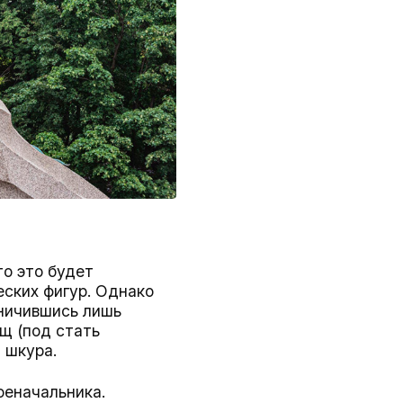
то это будет
ских фигур. Однако
аничившись лишь
ащ (под стать
я шкура.
оеначальника.