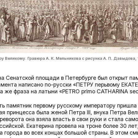
 Великому. Гравюра А. К. Мельникова с рисунка А. П. Давыдова, 
 на Сенатской площади в Петербурге был открыт пам
амента написано по-русски «ПЕТРУ перьвому ЕКАТЕ
 та же фраза на латыни «PETRO primo CATHARINA s
ть памятник первому русскому императору пришла 
ая принцесса была женой Петра III, внука Петра Вел
реворота она взяла власть в свои руки и стала са
сийской. Екатерина провела на троне более 30 лет
а города во всех концах большой страны. В этом с