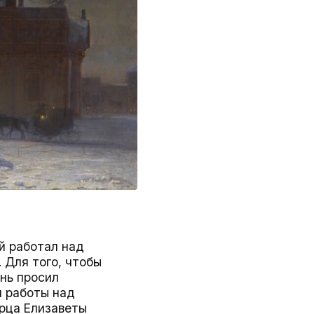
й работал над
 Для того, чтобы
ень просил
я работы над
рца Елизаветы