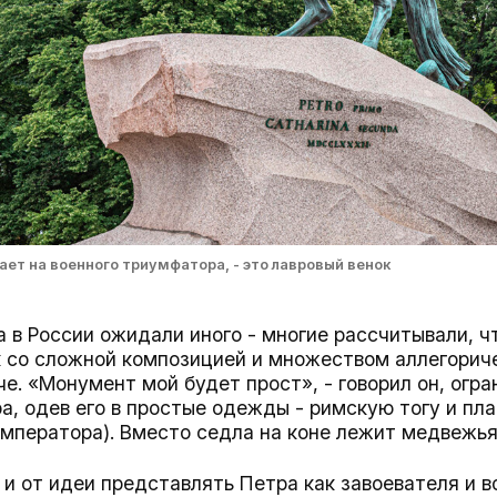
ает на военного триумфатора, - это лавровый венок
 в России ожидали иного - многие рассчитывали, ч
 со сложной композицией и множеством аллегориче
е. «Монумент мой будет прост», - говорил он, огр
а, одев его в простые одежды - римскую тогу и пл
императора). Вместо седла на коне лежит медвежь
и от идеи представлять Петра как завоевателя и в