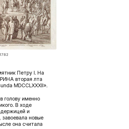
1782
ятник Петру I. На
РИНА вторая лѣта
ecunda MDCCLXXXII».
в голову именно
икого. В ходе
модержицей и
, завоевала новые
мысле она считала