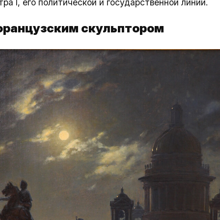
ра I, его политической и государственной линии.
 французским скульптором