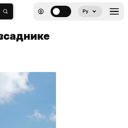
Ру
 всаднике