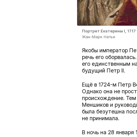
Портрет Екатерины I, 1717
Жан-Марк Натье
Якобы император Пет
речь его оборвалась
его единственным на
будущий Петр II.
Ещё в 1724-м Петр В
Однако она не прост
происхождение. Тем 
Меншиков и руковод
была безутешна посл
не принимала.
В ночь на 28 января