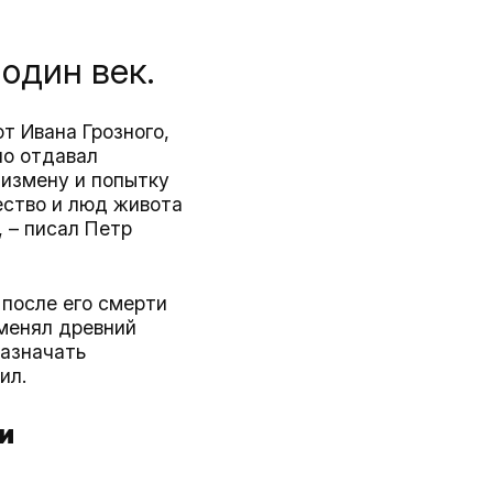
один век.
т Ивана Грозного,
но отдавал
 измену и попытку
ество и люд живота
, – писал Петр
 после его смерти
тменял древний
назначать
ил.
и