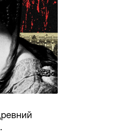
древний
.