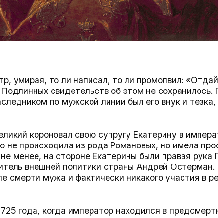
р, умирая, то ли написал, то ли промолвил: «Отдай
. Подлинных свидетельств об этом не сохранилось.
следником по мужской линии был его внук и тезка,
еликий короновал свою супругу Екатерину в импера
о не происходила из рода Романовых, но имела пр
не менее, на стороне Екатерины были правая рука 
итель внешней политики страны Андрей Остерман.
е смерти мужа и фактически никакого участия в р
 1725 года, когда император находился в предсмерт