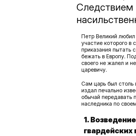
Следствием э
насильствен
Петр Великий любил 
участие которого в 
приказания пытать с
бежать в Европу. По
своего не жалел и н
царевичу.
Сам царь был столь 
издал печально изве
обычай передавать 
наследника по своем
1. Возведени
гвардейских 