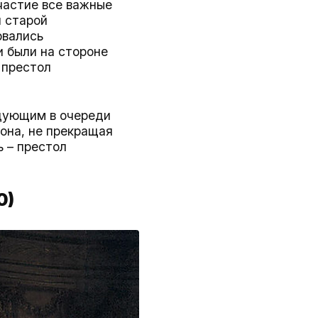
частие все важные
и старой
рвались
 были на стороне
 престол
едующим в очереди
 она, не прекращая
ь – престол
0)