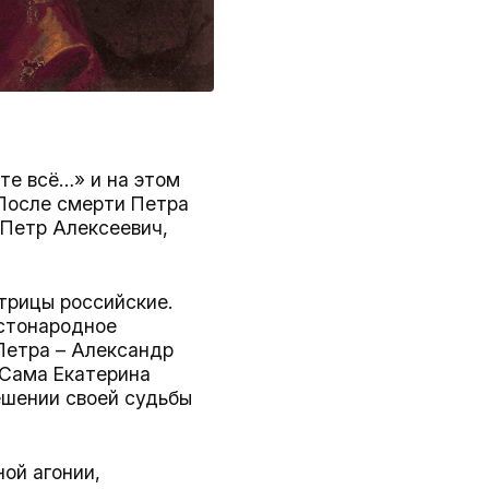
те всё…» и на этом
 После смерти Петра
 Петр Алексеевич,
трицы российские.
остонародное
Петра – Александр
 Сама Екатерина
ешении своей судьбы
ной агонии,