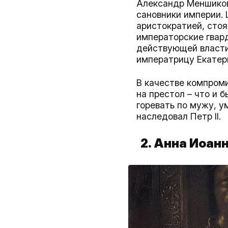
Александр Меншиков
сановники империи.
аристократией, стояв
императорские гвар
действующей власти 
императрицу Екатер
В качестве компроми
на престол – что и 
горевать по мужу, у
наследовал Петр II.
2. Анна Иоан