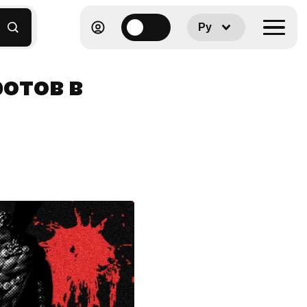
Ру
отов в