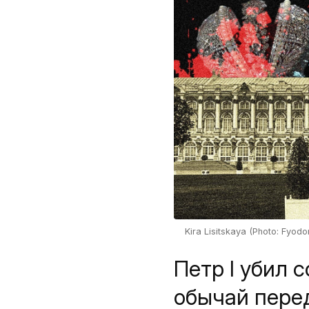
Kira Lisitskaya (Photo: Fyod
Петр I убил 
обычай перед