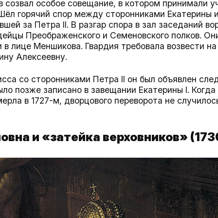
 созвал особое совещание, в котором принимали у
 Шёл горячий спор между сторонниками Екатерины 
шей за Петра II. В разгар спора в зал заседаний во
дейцы Преображенского и Семеновского полков. Они
в лице Меншикова. Гвардия требовала возвести на
ину Алексеевну.
сса со сторонниками Петра II он был объявлен сл
было позже записано в завещании Екатерины I. Когда
мерла в 1727-м, дворцового переворота не случилос
новна и «затейка верховников» (173