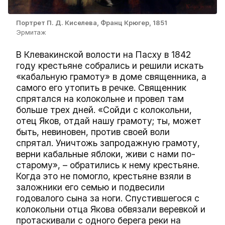
Портрет П. Д. Киселева, Франц Крюгер, 1851
Эрмитаж
В Клевакинской волости на Пасху в 1842
году крестьяне собрались и решили искать
«кабальную грамоту» в доме священника, а
самого его утопить в речке. Cвященник
спрятался на колокольне и провел там
больше трех дней. «Сойди с колокольни,
отец Яков, отдай нашу грамоту; ты, может
быть, невиновен, против своей воли
спрятал. Уничтожь запродажную грамоту,
верни кабальные яблоки, живи с нами по-
старому», – обратились к нему крестьяне.
Когда это не помогло, крестьяне взяли в
заложники его семью и подвесили
годовалого сына за ноги. Спустившегося с
колокольни отца Якова обвязали веревкой и
протаскивали с одного берега реки на