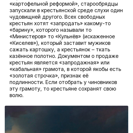
«картофельной реформой», старообрядцы
запускали в крестьянской среде слухи один
чудовищней другого. Всех свободных
крестьян хотят «запродать» какому-то
«барину», которого называли то
«Министеров» то «Кульнёв» (искаженное
«Киселев»), который заставит мужиков
сажать картошку, а крестьянок – ткать
казённое полотно. Документом о продаже
крестьян является «запродажная» или
«кабальная» грамота, в которой якобы есть
«золотая строчка», признак её
подлинности. Если отобрать у чиновников
эту грамоту, то крестьяне сохранят свою
волю.