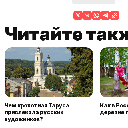
Читайте так
Чем крохотная Таруса
Как в Ро
привлекала русских
деревне 
художников?