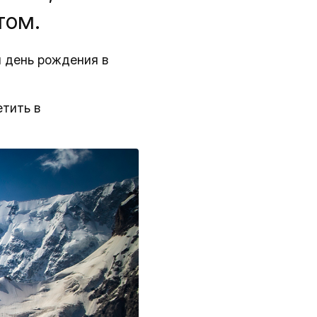
том.
й день рождения в
етить в