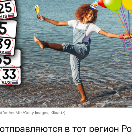
ffeeAndMilk/Getty Images, Кlipartz)
тправляются в тот регион Ро