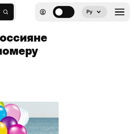
Ру
россияне
номеру