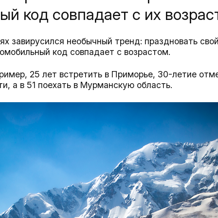
й код совпадает с их возрас
ях завирусился необычный тренд: праздновать сво
томобильный код совпадает с возрастом.
ример, 25 лет встретить в Приморье, 30-летие отм
и, а в 51 поехать в Мурманскую область.