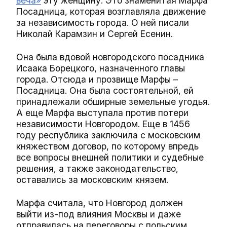
веча
»
эту женщину. Это знаменитая Марфа
Посадница, которая возглавляла движение
за независимость города. О ней писали
Николай Карамзин и Сергей Есенин.
Она была вдовой новгородского посадника
Исаака Борецкого, назначенного главы
города. Отсюда и прозвище Марфы –
Посадница. Она была состоятельной, ей
принадлежали обширные земельные угодья.
А еще Марфа выступала против потери
независимости Новгородом. Еще в 1456
году республика заключила с московским
княжеством договор, по которому впредь
все вопросы внешней политики и судебные
решения, а также законодательство,
оставались за московским князем.
Марфа считала, что Новгород должен
выйти из-под влияния Москвы и даже
отправилась на переговоры с польским