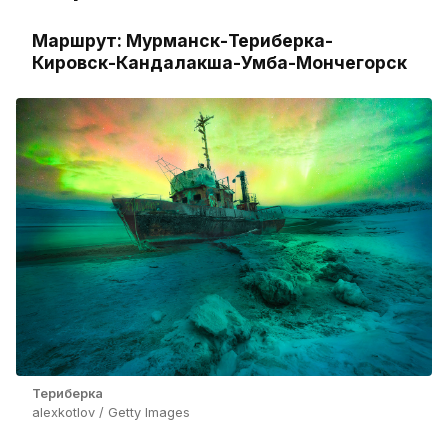
Маршрут: Мурманск-Териберка-
Кировск-Кандалакша-Умба-Мончегорск
Териберка
alexkotlov / Getty Images