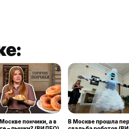
же:
Москве пончики, а в
В Москве прошла пе
ге – пышки? (ВИДЕО)
свадьба роботов (В