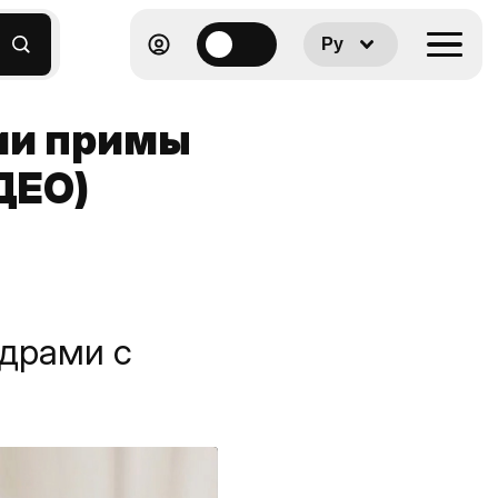
Ру
ии примы
ДЕО)
адрами с