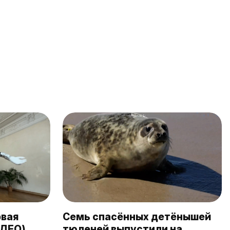
рвая
Семь спасённых детёнышей
ИДЕО)
тюленей выпустили на