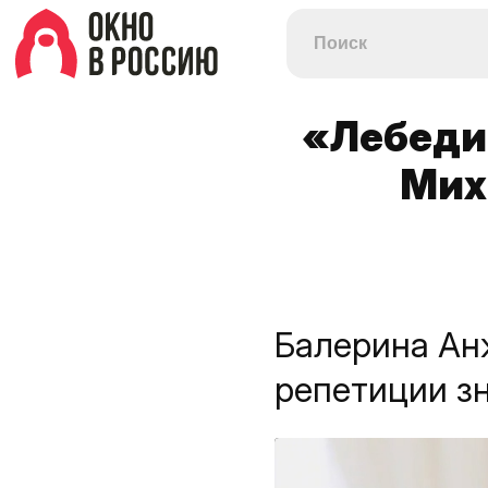
«Лебеди
Мих
Балерина Ан
репетиции з