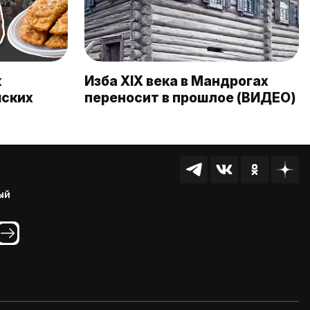
к
Изба XIX века в Мандрогах
йских
переносит в прошлое (ВИДЕО)
ый