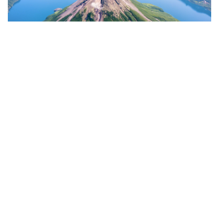
Пик Креницына — самый живописный
вулкан Курильских островов (ВИДЕО)