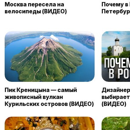
Москва пересела на
Почему в 
велосипеды (ВИДЕО)
Петербур
Пик Креницына — самый
Дизайнер
живописный вулкан
выбирает
Курильских островов (ВИДЕО)
(ВИДЕО)