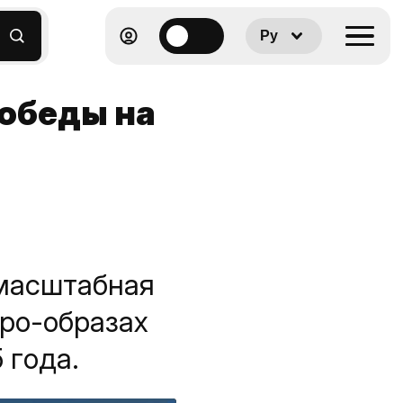
Ру
Победы на
 масштабная
тро-образах
 года.