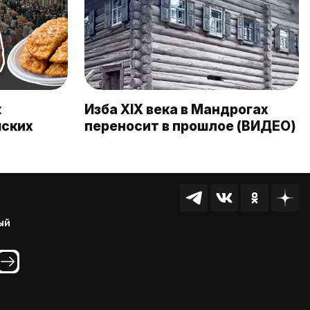
к
Изба XIX века в Мандрогах
йских
переносит в прошлое (ВИДЕО)
ый