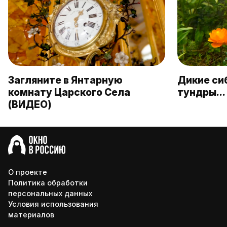
Загляните в Янтарную
Дикие си
комнату Царского Села
тундры… 
(ВИДЕО)
О проекте
Политика обработки
персональных данных
Условия использования
материалов